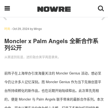
1
/ 3
每日鲜榨
时尚
-
Oct 29, 2024
by
Mingo
Moncler x Palm Angels 全新合作系
列公开
现客视点
从赛道到街道，进阶融合美学再度袭来。
每日栏目
时 尚
前阵子在上海举办引发海量关注的 Moncler Genius 活动，想必至
今仍让许多人记忆深刻。而 Moncler Genius 作为当下先锋创意平
球 鞋
台所持续孵化的新作品，也在近期开始陆续释出。此次率先亮相
生 活
的，便是 Moncler 与 Palm Angels 联手带来的最新合作系列。本次
科 技
合作，双方以赛车文化作为核心主题，打造了多款针织羽绒外套、