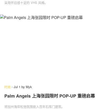
采用怀旧感十足的 VHS 风格。
时尚
-
Jul 1
by
Myk
Palm Angels 上海张园限时 POP-UP 重磅启幕
将加州海岸松弛氛围嵌入百年石库门建筑。