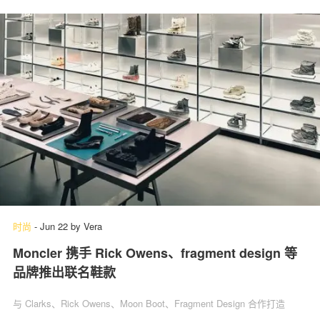
时尚
-
Jun 22
by
Vera
Moncler 携手 Rick Owens、fragment design 等
品牌推出联名鞋款
与 Clarks、Rick Owens、Moon Boot、Fragment Design 合作打造