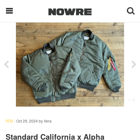
每日鲜榨
现客视点
每日栏目
时 尚
1
/ 5
球 鞋
生 活
时尚
-
Oct 29, 2024
by
Vera
科 技
Standard California x Alpha