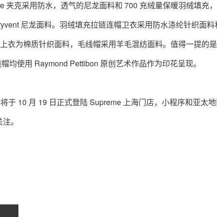
e 夹克采用防水，透气的尼龙面料和 700 充绒量保暖羽绒填充，
 Dryvent 尼龙面料。羽绒填充拉链连帽卫衣采用防水涤纶针织面
热层。短袖上衣为棉质针织面料，毛线帽采用羊毛混纺面料。值得一提的
线帽均使用 Raymond Pettibon 原创艺术作品作为印花呈现。
4 秋季系列将于 10 月 19 日正式登陆 Supreme 上海门店，小程序和亚太
关注。