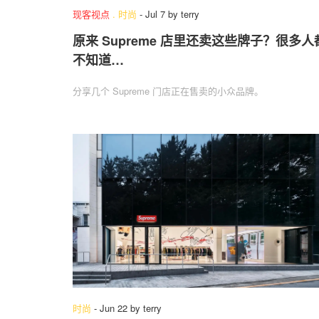
现客视点
.
时尚
-
Jul 7
by
terry
原来 Supreme 店里还卖这些牌子？很多人
不知道…
分享几个 Supreme 门店正在售卖的小众品牌。
时尚
-
Jun 22
by
terry