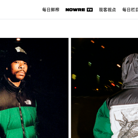
每日鲜榨
现客视点
每日栏
每日鲜榨
现客视点
每日栏目
时 尚
球 鞋
生 活
科 技