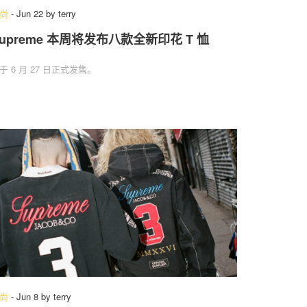
尚
-
Jun 22
by
terry
upreme 本周将发布八款全新印花 T 恤
于 6 月 27 日正式发售。
尚
-
Jun 8
by
terry