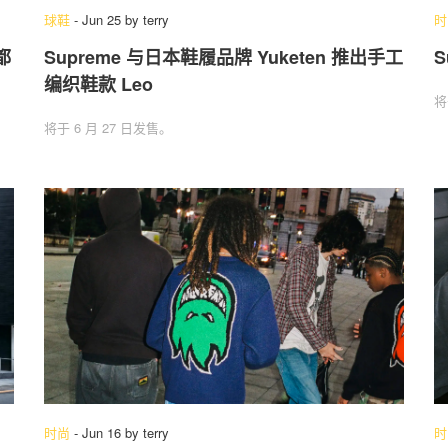
球鞋
-
Jun 25
by
terry
时
都
Supreme 与日本鞋履品牌 Yuketen 推出手工
S
编织鞋款 Leo
将
将于 6 月 27 日发售。
时尚
-
Jun 16
by
terry
时