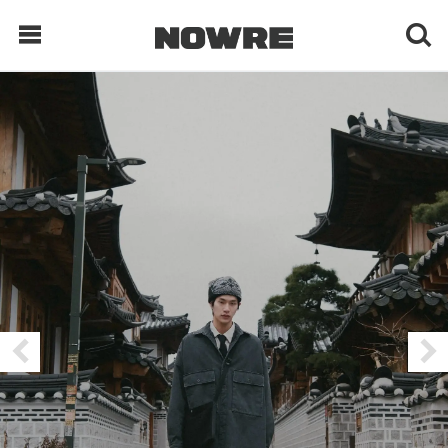
每日鲜榨
现客视点
每日栏目
时 尚
球 鞋
生 活
科 技