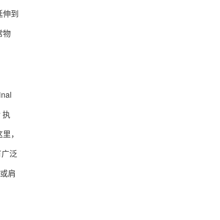
延伸到
常物
nal
 执
在这里，
有广泛
提或肩