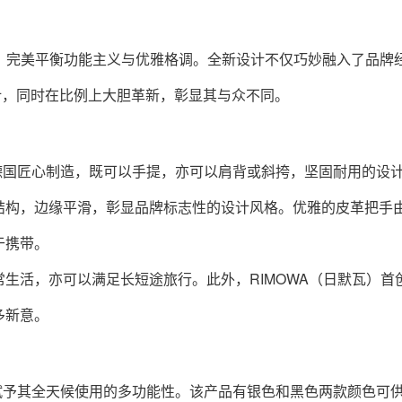
的多功能性，完美平衡功能主义与优雅格调。全新设计不仅巧妙融入了品牌
式设计，同时在比例上大胆革新，彰显其与众不同。
轻巧，于德国匠心制造，既可以手提，亦可以肩背或斜挎，坚固耐用的设
结构，边缘平滑，彰显品牌标志性的设计风格。优雅的皮革把手
于携带。
生活，亦可以满足长短途旅行。此外，RIMOWA（日默瓦）首
多新意。
典的设计赋予其全天候使用的多功能性。该产品有银色和黑色两款颜色可