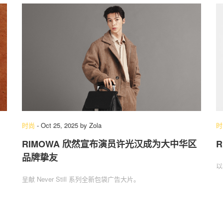
时尚
-
Oct 25, 2025
by
Zola
时
RIMOWA 欣然宣布演员许光汉成为大中华区
R
品牌挚友
以
呈献 Never Still 系列全新包袋广告大片。