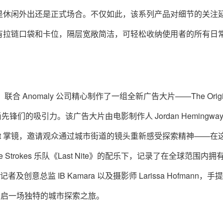
是休闲外出还是正式场合。不仅如此，该系列产品对细节的关注
有拉链口袋和卡位，隔层宽敞简洁，可轻松收纳使用者的所有日
瓦）联合 Anomaly 公司精心制作了一组全新广告大片——The Origi
们的吸引力。该广告大片由电影制作人 Jordan Hemingway
a Thornfeldt 掌镜，邀请观众通过城市街道的镜头重新感受探索精神——
trokes 乐队《Last Nite》的配乐下，记录了在全球范围内拥
及创意总监 IB Kamara 以及摄影师 Larissa Hofmann，手
生活，开启一场独特的城市探索之旅。