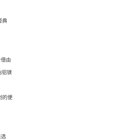
经典
计借由
由铝镁
创的便
供选