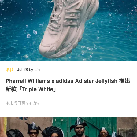
球鞋
-
Jul 28
by
Lin
Pharrell Williams x adidas Adistar Jellyfish 推出
新款「Triple White」
采用纯白贯穿鞋身。