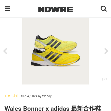
每日鲜榨
现客视点
每日栏目
时 尚
1
/ 7
球 鞋
生 活
时尚
.
球鞋
-
Sep 4, 2024
by
Woody
科 技
Wales Bonner x adidas 最新合作鞋