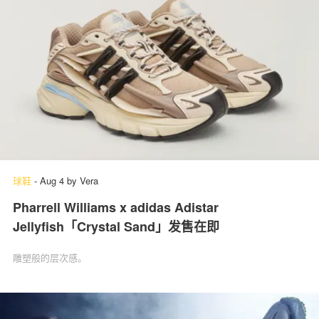
球鞋
-
Aug 4
by
Vera
Pharrell Williams x adidas Adistar
Jellyfish「Crystal Sand」发售在即
雕塑般的层次感。