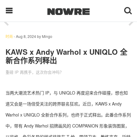
1
/ 8
每日鲜榨
时尚
-
Aug 8, 2024
by
Mingo
KAWS x Andy Warhol x UNIQLO 全
新合作系列释出
现客视点
重磅 IP 再携手，这次你会冲吗？
每日栏目
时 尚
当两大潮流艺术热门 IP，与 UNIQLO 再度迎来合作碰撞，想也知
道又会是一场倍受关注的跨界联名狂欢。近日，KAWS x Andy
球 鞋
Warhol x UNIQLO 全新合作系列，也终于正式释出。此番合作系列
生 活
中，带有 Andy Warhol 招牌画风的 COMPANION 形象装饰图案，
科 技
以风格、色彩各异的样式装饰在 T 恤、圆领卫衣、教练夹克、托特