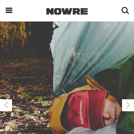
每日鲜榨
现客视点
每日栏目
时 尚
球 鞋
生 活
科 技