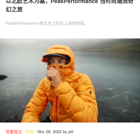
以北欧艺术为基，PeakPerformance 当时尚潮流奇
幻之旅
PeakPerformance 继北京之后在上海的登陆。
现客视点
.
时尚
-
Nov 29, 2022
by
pili