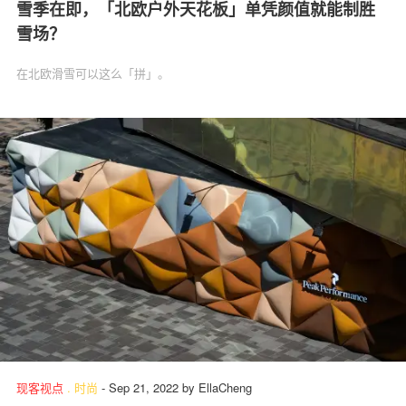
雪季在即，「北欧户外天花板」单凭颜值就能制胜
雪场？
在北欧滑雪可以这么「拼」。
现客视点
.
时尚
-
Sep 21, 2022
by
EllaCheng