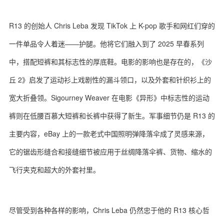
R13 的创始人 Chris Leba 发现 TikTok 上 K-pop 歌手和网红们穿的
一件单品令人着迷——护腿。他将它们融入到了 2025 早春系列
中，搭配短裤和其标志性的厚底鞋。电影的影响也是存在的，《沙
丘 2》启发了运动衫上戏剧性的漏斗领口，以及外套和针织衫上的
宽大折叠领。Sigourney Weaver 在电影《异形》中标志性的运动
裤则在低腰百慕大短裤和长裤中获得了新生。军事细节仍是 R13 的
主要内容，eBay 上的一款老式中国照明弹降落伞成了灵感来源，
它的锯齿形缝合和接缝细节被应用于丝绸降落伞裤、货物、缩水的
飞行夹克和超大的外套衬里。
尽管受到各种各样的影响，Chris Leba 仍然忠于他的 R13 核心哲