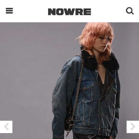
每日鲜榨
现客视点
每日栏目
时 尚
球 鞋
生 活
科 技