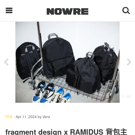
每日鲜榨
现客视点
每日栏目
时 尚
1
/ 19
球 鞋
生 活
时尚
-
Apr 11, 2024
by
Vera
科 技
fragment design x RAMIDUS 背包主