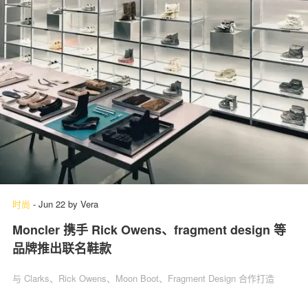
时尚
-
Jun 22
by
Vera
Moncler 携手 Rick Owens、fragment design 等
品牌推出联名鞋款
与 Clarks、Rick Owens、Moon Boot、Fragment Design 合作打造