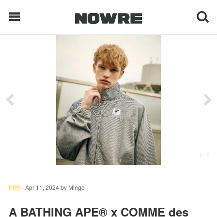
每日鲜榨
现客视点
每日栏目
时 尚
1
/ 5
球 鞋
生 活
时尚
-
Apr 11, 2024
by
Mingo
科 技
A BATHING APE® x COMME des