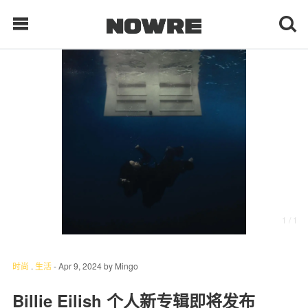
每日鲜榨
现客视点
每日栏目
时 尚
1
/ 1
球 鞋
生 活
时尚
.
生活
-
Apr 9, 2024
by
Mingo
科 技
Billie Eilish 个人新专辑即将发布