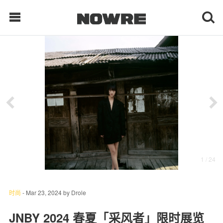
每日鲜榨
现客视点
每日栏目
时 尚
1
/ 24
球 鞋
生 活
时尚
-
Mar 23, 2024
by
Drole
科 技
JNBY 2024 春夏「采风者」限时展览