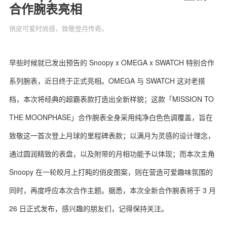
合作腕表亮相
俏皮可爱时尚感，致敬登月传奇。
关于我们
联系我们
早些时候就已发出预告的 Snoopy x OMEGA x SWATCH 特别合作
系列腕表，近日终于正式亮相。OMEGA 与 SWATCH 这对老搭
档，本次将经典的超霸表款打造出全新样貌；这款「MISSION TO
THE MOONPHASE」合作腕表全身采用纯净白色色调覆盖，旨在
致敬这一首次登上月球的里程碑表款；以满月为灵感的设计理念，
通过圆润精致的表盘，以及附带的月相功能予以体现；而本次主角
Snoopy 在一轮皎月上打盹的俏皮图案，则在营造可爱趣味氛围的
同时，再度呼应本次合作主题。据悉，本次全新合作腕表将于 3 月
26 日正式发布，感兴趣的朋友们，记得保持关注。