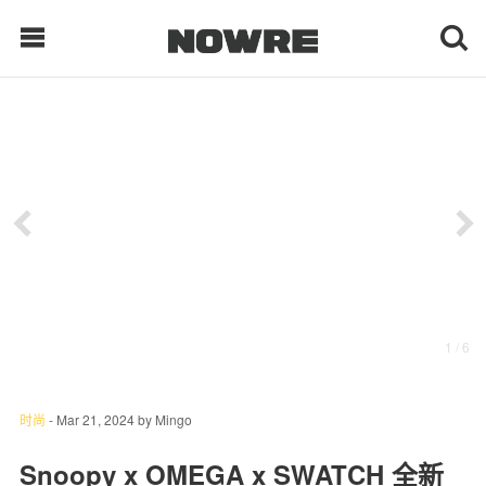
每日鲜榨
现客视点
每日栏目
时 尚
1
/ 6
球 鞋
生 活
时尚
-
Mar 21, 2024
by
Mingo
科 技
Snoopy x OMEGA x SWATCH 全新