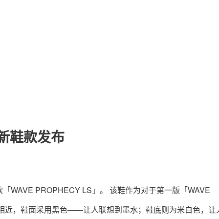
关于我们
联系我们
O 全新鞋款发布
作鞋款「WAVE PROPHECY LS」。 该鞋作为对于第一版「WAVE
保持相近，鞋面采用黑色——让人联想到墨水；鞋底则为米白色，让