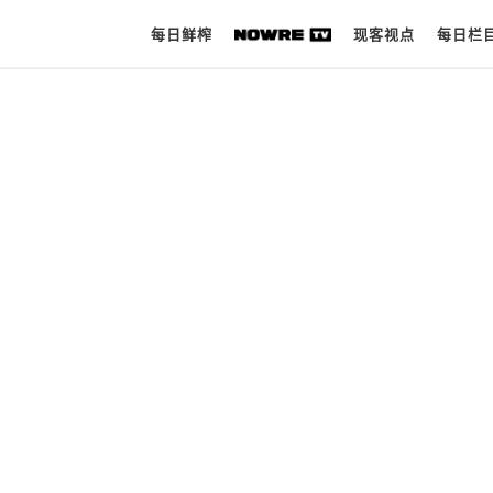
每日鲜榨
现客视点
每日栏
每日鲜榨
现客视点
每日栏目
时 尚
球 鞋
生 活
科 技