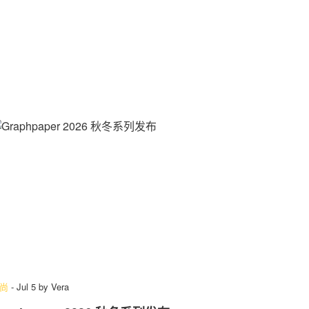
尚
-
Jul 5
by
Vera