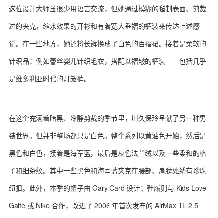
这位设计大师虽很少用语言交流，但她通过模糊的毡制表面、剪裁
过的夹克，缩水效果的开衫和有着宽大垂褶的裤装来传达上述感
觉。在一些地方，她还将长裤换成了白色的百褶裙。接着是柔软的
针织品：例如蕾丝婴儿针织毛衣，搭配以褶皱的裤装——包括几乎
是维多利亚时代的灯笼裤。
在这个充满着暗黑、冷静剪裁的季节里，川久保玲呈献了另一种男
装世界。但并非整场都只是白色。整个系列以黄油色开始，然后是
黑色和白色，接着是海军蓝，最后是灰色法兰绒以及一些柔和的格
子和细条纹。其中一些黑色和海军蓝夹克在腰部、肩膀处绣有珍珠
纽扣。此外，本季的帽子由 Gary Card 设计；鞋履则与 Kids Love
Gaite 或 Nike 合作，改进了 2006 年首次发布的 AirMax TL 2.5