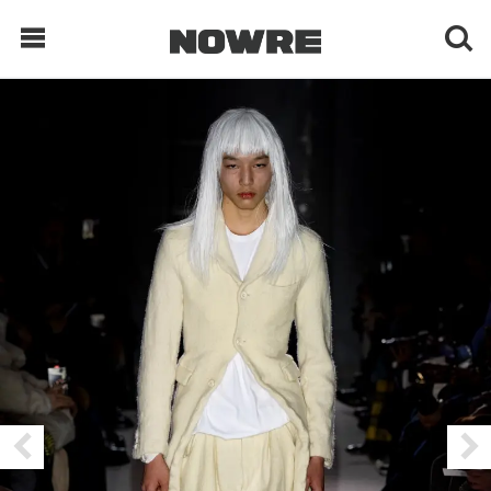
每日鲜榨
现客视点
每日栏目
时 尚
球 鞋
生 活
科 技