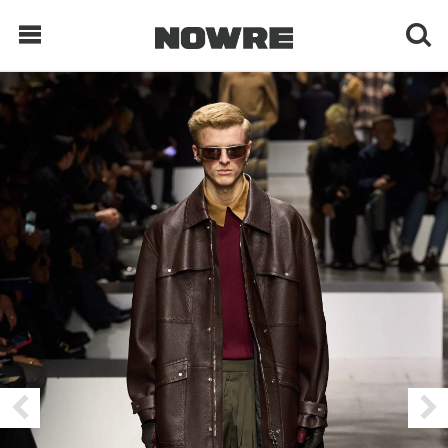
每日鲜榨
现客视点
每日栏目
时 尚
球 鞋
生 活
科 技