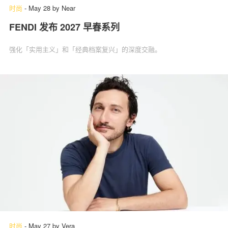
时尚
-
May 28
by
Near
FENDI 发布 2027 早春系列
强化「实用主义」和「经典档案复兴」的深度交融。
时尚
-
May 27
by
Vera