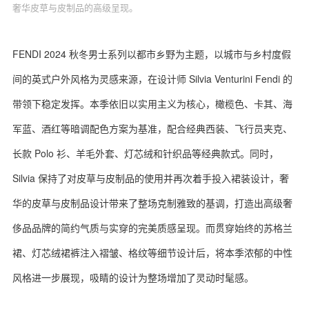
奢华皮草与皮制品的高级呈现。
FENDI 2024 秋冬男士系列以都市乡野为主题，以城市与乡村度假
间的英式户外风格为灵感来源，在设计师 Silvia Venturini Fendi 的
带领下稳定发挥。本季依旧以实用主义为核心，橄榄色、卡其、海
军蓝、酒红等暗调配色方案为基准，配合经典西装、飞行员夹克、
长款 Polo 衫、羊毛外套、灯芯绒和针织品等经典款式。同时，
Silvia 保持了对皮草与皮制品的使用并再次着手投入裙装设计，奢
华的皮草与皮制品设计带来了整场克制雅致的基调，打造出高级奢
侈品品牌的简约气质与实穿的完美质感呈现。而贯穿始终的苏格兰
裙、灯芯绒裙裤注入褶皱、格纹等细节设计后，将本季浓郁的中性
风格进一步展现，吸睛的设计为整场增加了灵动时髦感。