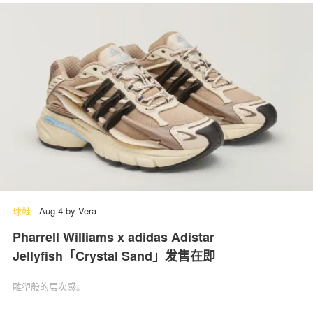
球鞋
-
Aug 4
by
Vera
Pharrell Williams x adidas Adistar
Jellyfish「Crystal Sand」发售在即
雕塑般的层次感。