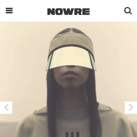
每日鲜榨
现客视点
每日栏目
时 尚
球 鞋
生 活
科 技