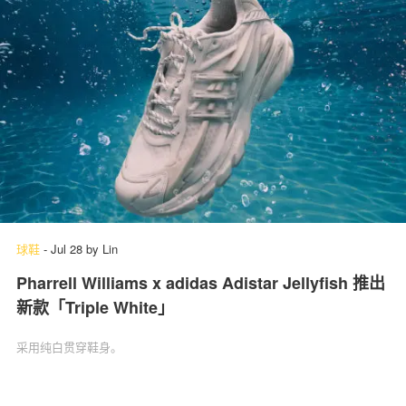
球鞋
-
Jul 28
by
Lin
Pharrell Williams x adidas Adistar Jellyfish 推出
新款「Triple White」
采用纯白贯穿鞋身。