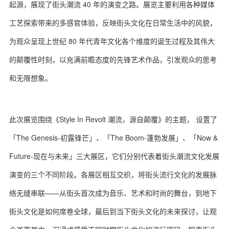
起源，展现了街头潮流 40 年的演变之路。展览主要利用各种媒体
工艺探索带来的多感官体验，反映街头文化在日常生活中的风貌，
为观众呈现上世纪 80 年代青年文化各个维度的诞生过程及其伟大
的颠覆性时刻，以充满前瞻态度的先锋艺术作品，引发观众的思考
和无限想象。
此次展览围绕《Style In Revolt 潮流，源自颠覆》的主题， 设置了
「The Genesis-初露锋芒」、「The Boom-蓬勃发展」、「Now &
Future-现在与未来」三大展区，它们分别代表着街头潮流文化发展
演变的三个不同阶段。各展区相互交织，将街头流行文化的发展脉
络无缝串联——从街头首次成为音乐、艺术和时尚的舞台，到地下
街头文化是如何席卷全球，最后到当下街头文化的未来探讨，让观