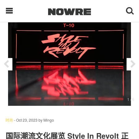
每日鲜榨
现客视点
每日栏目
时 尚
1
/ 6
球 鞋
生 活
时尚
-
Oct 23, 2023
by
Mingo
科 技
国际潮流文化展览 Style In Revolt 正