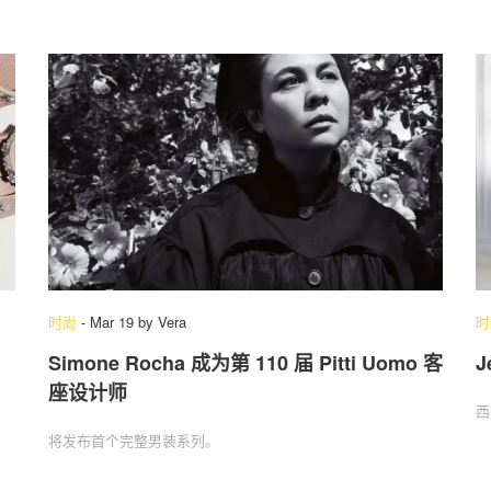
时尚
-
Mar 19
by
Vera
时
Simone Rocha 成为第 110 届 Pitti Uomo 客
J
座设计师
西
将发布首个完整男装系列。