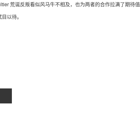
aul Gaultier 荒诞反叛看似风马牛不相及，也为两者的合作拉满了期待
拭目以待。