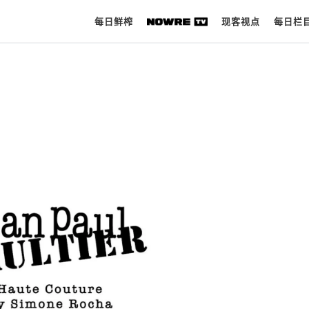
每日鲜榨
现客视点
每日栏
每日鲜榨
现客视点
每日栏目
时 尚
球 鞋
生 活
科 技