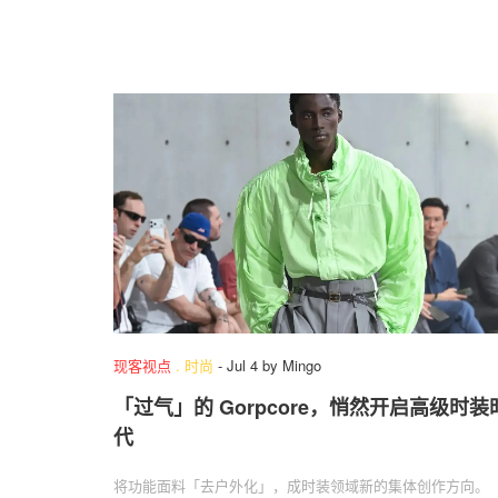
现客视点
.
时尚
-
Jul 4
by
Mingo
「过气」的 Gorpcore，悄然开启高级时装
代
将功能面料「去户外化」，成时装领域新的集体创作方向。