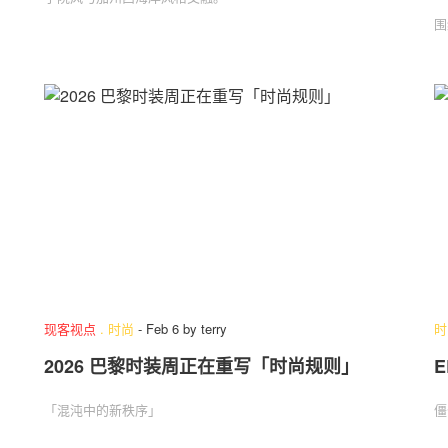
围
现客视点
.
时尚
-
Feb 6
by
terry
时
2026 巴黎时装周正在重写「时尚规则」
E
「混沌中的新秩序」
僵