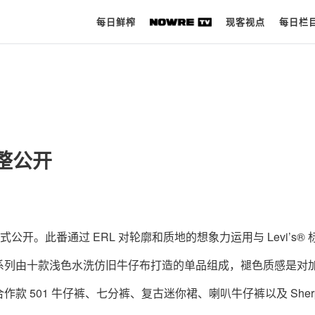
每日鲜榨
现客视点
每日栏
每日鲜榨
9
/ 12
10
现客视点
完整公开
每日栏目
时 尚
球 鞋
列正式公开。此番通过 ERL 对轮廓和质地的想象力运用与 Levi’s®
生 活
系列由十款浅色水洗仿旧牛仔布打造的单品组成，褪色质感是对
科 技
 501 牛仔裤、七分裤、复古迷你裙、喇叭牛仔裤以及 Sherp