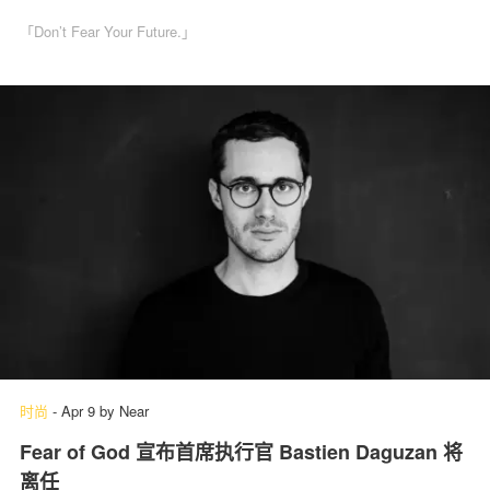
「Don’t Fear Your Future.」
时尚
-
Apr 9
by
Near
Fear of God 宣布首席执行官 Bastien Daguzan 将
离任