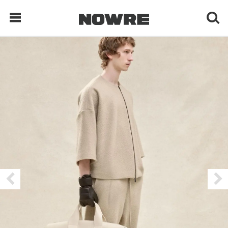
每日鲜榨
现客视点
每日栏目
时 尚
球 鞋
生 活
科 技