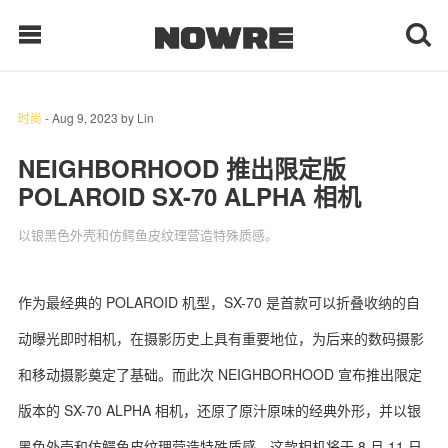
时尚
-
Aug 9, 2023
by
Lin
每日鲜榨
NEIGHBORHOOD 推出限定版
POLAROID SX-70 ALPHA 相机
现客视点
以银黑色外壳和仿鳄鱼皮纹理营造特殊质感。
每日栏目
时 尚
作为最经典的 POLAROID 机型，SX-70 是首款可以折叠收纳的自
动曝光即时相机，在摄影历史上具有重要地位，为后来的数码摄影
球 鞋
和移动摄影奠定了基础。而此次 NEIGHBORHOOD 宣布推出限定
生 活
版本的 SX-70 ALPHA 相机，还原了原汁原味的经典外形，并以银
科 技
黑色外壳和仿鳄鱼皮纹理营造特殊质感。这款相机将于 8 月 11 日