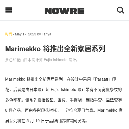
时尚
-
May 17, 2023
by
Tanya
每日鲜榨
Marimekko 将推出全新家居系列
多色印花由日本设计师 Fujio Ishimoto 设计。
现客视点
每日栏目
Marimekko 将推出全新家居系列，在设计中采用「Paraati」印
时 尚
花，后者是由日本设计师 Fujio Ishimoto 设计带有不同宽度条纹的
球 鞋
多色印花。该系列囊括餐垫、围裙、手提袋、连指手套、靠垫套等
8 件产品，再由多彩印花衬托，十分符合夏日气息。Marimekko 家
生 活
居系列将在 5 月 19 日于品牌门店和官网发售。
科 技