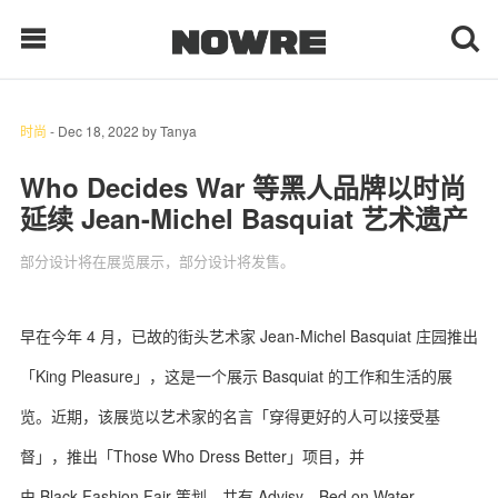
时尚
-
Dec 18, 2022
by
Tanya
每日鲜榨
Who Decides War 等黑人品牌以时尚
延续 Jean-Michel Basquiat 艺术遗产
现客视点
部分设计将在展览展示，部分设计将发售。
每日栏目
时 尚
早在今年 4 月，已故的街头艺术家 Jean-Michel Basquiat 庄园推出
「King Pleasure」，这是一个展示 Basquiat 的工作和生活的展
球 鞋
览。近期，该展览以艺术家的名言「穿得更好的人可以接受基
生 活
督」，推出「Those Who Dress Better」项目，并
科 技
由 Black Fashion Fair 策划，共有 Advisy、Bed on Water、