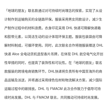
「地球的朋友」联名款通过对可持续时尚理念的探索，实现了从设
计制作到运输购买的全链路环保。服装采用男女同款设计，减少生
关于我们
联系我们
产制作过程中的材料浪费。衣身印花采用 DHL 快递可降解快递箱
和胶带元素，以简洁生动的设计体现环保主题。服装包装袋由可降
解材料制成，可循环使用。同时，此次联名合作将随服装赠送 DHL
快递 Alice 全电动货机造型香片吊牌，在体现 DHL 航空电气化开创
性举措的同时，也提高了装饰性和可玩性。在「地球的朋友」联名
款服装的跨境电商销售环节，DHL快递将负责所有中国至海外的商
品运输及派送，并将通过采用绿色包材和物流解决方案，减少国际
运输过程中的碳排放。DHL 与 FMACM 此次合作致力于倡导可持
续时尚发展。DHL 与 FMACM 联名，共同推动可持续时尚发展。