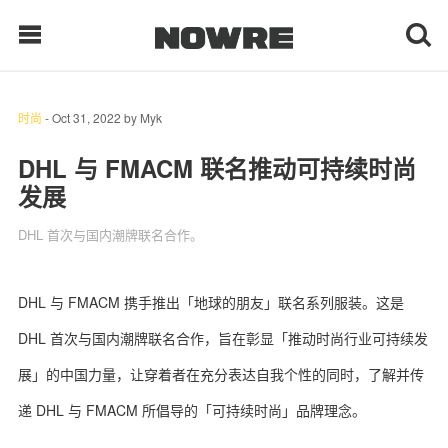
时尚
-
Oct 31, 2022
by
Myk
每日鲜榨
DHL 与 FMACM 联名推动可持续时尚
发展
现客视点
DHL 首次与国内潮牌联名合作。
每日栏目
时 尚
DHL 与 FMACM 携手推出「地球的朋友」联名系列服装。这是
DHL 首次与国内潮牌联名合作，旨在彰显「推动时尚行业可持续发
球 鞋
展」的中国力量，让穿着者在充分表达自我个性的同时，了解并传
生 活
递 DHL 与 FMACM 所倡导的「可持续时尚」品牌理念。
科 技