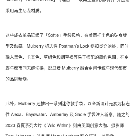
采用再生尼龙材质。
关于我们
联系我们
这些成衣单品延续了「Softie」手袋风格，有着同样出色的贴身版
型及触感。Mulberry 标志性 Postman’s Lock 搭扣贯穿始终，同时
融入黑色、卡其色、草绿色和烟草褐等易于搭配的简约色调，在乡
野与都市间无缝切换，彰显着 Mulberry 融合乡间传统与现代都市
的品牌精髓。
此外，Mulberry 还推出一系列迷你款手袋，以全新设计元素为标志
性 Alexa、Bayswater、Amberley 及 Sadie 手袋注入新意。随之的
2023 春夏系列大片《 Wild Within》则由英国创意大咖、摄影师