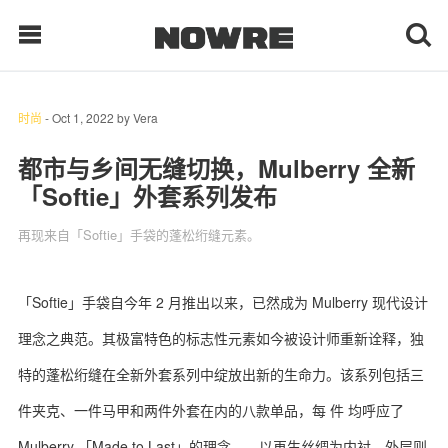
时尚
-
Oct 1, 2022
by
Vera
每日鲜榨
都市与乡间无缝切换，Mulberry 全新
「Softie」外套系列发布
现客视点
再现来自「Softie」手袋的蓬松绗缝元素。
每日栏目
时 尚
「Softie」手袋自今年 2 月推出以来，已然成为 Mulberry 现代设计
理念之典范。其极富特色的标志性元素如今被设计师重新诠释，独
球 鞋
特的蓬松绗缝在全新外套系列中绽放出新的生命力。该系列包括三
生 活
件夹克、一件马甲和两件外套在内的八款单品，每 件 均呼应了
科 技
Mulberry 「Made to Last」的理念——以再生丝绸为内衬，外层则