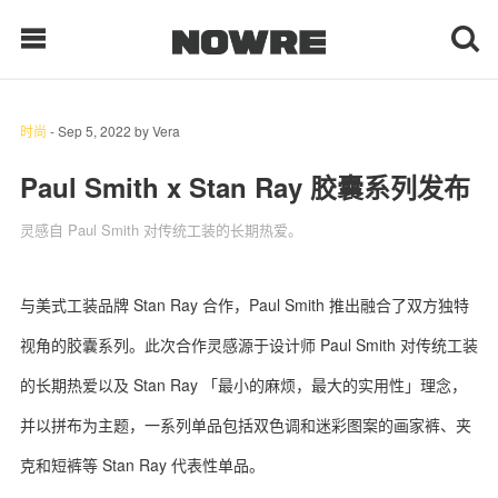
时尚
-
Sep 5, 2022
by
Vera
每日鲜榨
Paul Smith x Stan Ray 胶囊系列发布
灵感自 Paul Smith 对传统工装的长期热爱。
现客视点
每日栏目
与美式工装品牌 Stan Ray 合作，Paul Smith 推出融合了双方独特
时 尚
视角的胶囊系列。此次合作灵感源于设计师 Paul Smith 对传统工装
球 鞋
的长期热爱以及 Stan Ray 「最小的麻烦，最大的实用性」理念，
并以拼布为主题，一系列单品包括双色调和迷彩图案的画家裤、夹
生 活
克和短裤等 Stan Ray 代表性单品。
科 技