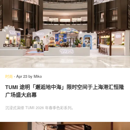
时尚
-
Apr 23
by
Miko
TUMI 途明「邂逅地中海」限时空间于上海港汇恒隆
广场盛大启幕
沉浸式演绎 TUMI 2026 年春季色彩系列。