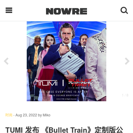
每日鲜榨
现客视点
每日栏目
时 尚
1
/ 8
球 鞋
生 活
时尚
-
Aug 23, 2022
by
Miko
科 技
TUMI 发布 《Bullet Train》定制版公