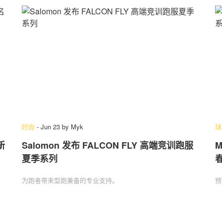
时尚
-
Jun 23
by
Myk
球
新
Salomon 发布 FALCON FLY 高端竞训跑服
M
夏季系列
春
为跑者带来型跑兼备的专业支持。
预