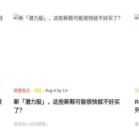
现客视点
.
球鞋
-
Aug 4
by
Lin
球
联
新「潜力股」，这些新鞋可能很快就不好买
R
了？
总有你心水的那款。
重