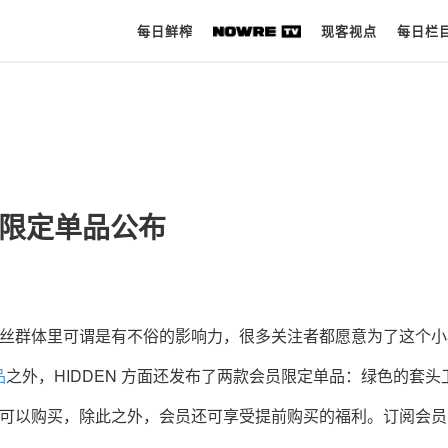
每日鲜榨
现客视点
每日栏
每日鲜榨
现客视点
 会员限定单品公布
每日栏目
时 尚
球 鞋
DEN 的粉丝群体里可谓是有不俗的影响力，很多关注者都愿意为了这个
生 活
品
之外，HIDDEN 方面还发布了两款会员限定单品：绿色的套头
科 技
H 的会员才可以购买，除此之外，会员还可享受提前购买的福利。订阅会