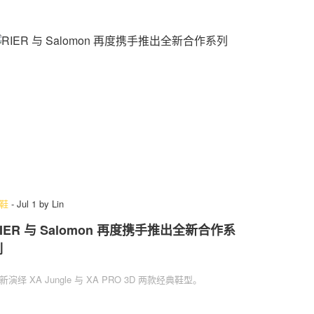
鞋
-
Jul 1
by
Lin
IER 与 Salomon 再度携手推出全新合作系
列
新演绎 XA Jungle 与 XA PRO 3D 两款经典鞋型。