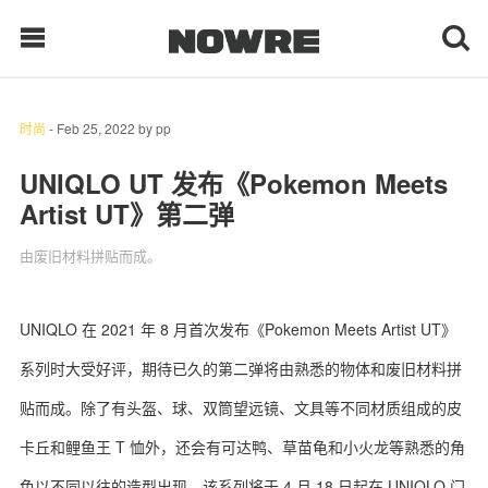
时尚
-
Feb 25, 2022
by
pp
每日鲜榨
UNIQLO UT 发布《Pokemon Meets
Artist UT》第二弹
现客视点
由废旧材料拼贴而成。
每日栏目
时 尚
UNIQLO 在 2021 年 8 月首次发布《Pokemon Meets Artist UT》
系列时大受好评，期待已久的第二弹将由熟悉的物体和废旧材料拼
球 鞋
贴而成。除了有头盔、球、双筒望远镜、文具等不同材质组成的皮
生 活
卡丘和鲤鱼王 T 恤外，还会有可达鸭、草苗龟和小火龙等熟悉的角
科 技
色以不同以往的造型出现。该系列将于 4 月 18 日起在 UNIQLO 门