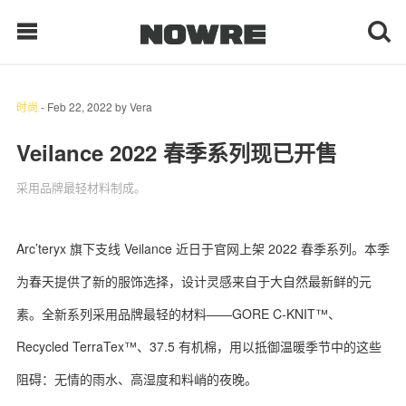
时尚
-
Feb 22, 2022
by
Vera
每日鲜榨
Veilance 2022 春季系列现已开售
采用品牌最轻材料制成。
现客视点
每日栏目
Arc’teryx 旗下支线 Veilance 近日于官网上架 2022 春季系列。本季
时 尚
为春天提供了新的服饰选择，设计灵感来自于大自然最新鲜的元
球 鞋
素。全新系列采用品牌最轻的材料——GORE C-KNIT™、
Recycled TerraTex™、37.5 有机棉，用以抵御温暖季节中的这些
生 活
阻碍：无情的雨水、高湿度和料峭的夜晚。
科 技