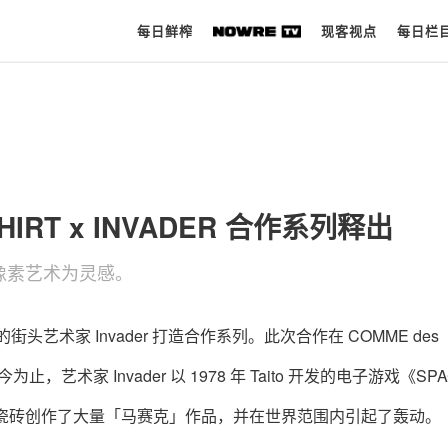
每日鲜榨
现客视点
每日栏
每日鲜榨
现客视点
SHIRT x INVADER 合作系列释出
每日栏目
的像素艺术为灵感。
时 尚
球 鞋
的街头艺术家 Invader 打造合作系列。此次合作在 COMME des
生 活
为止，艺术家 Invader 以 1978 年 Taito 开发的电子游戏《SPA
科 技
地用瓷砖创作了大量「马赛克」作品，并在世界范围内引起了轰动。