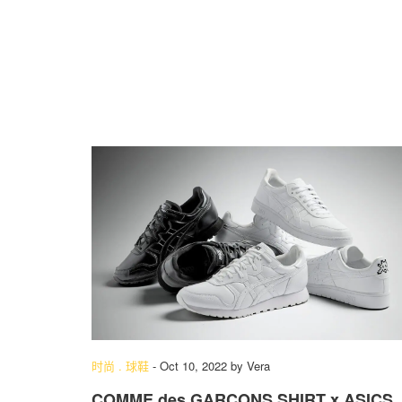
时尚
.
球鞋
-
Oct 10, 2022
by
Vera
COMME des GARÇONS SHIRT x ASICS