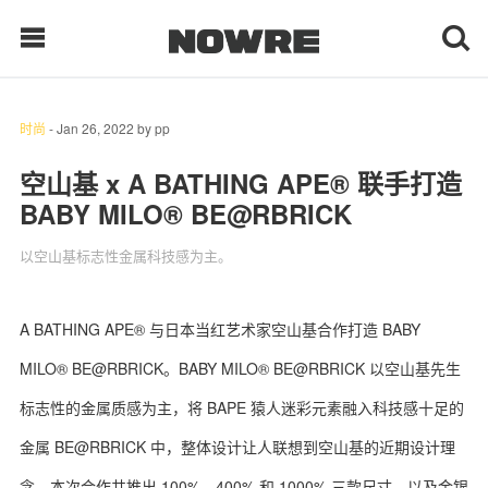
时尚
-
Jan 26, 2022
by
pp
每日鲜榨
空山基 x A BATHING APE® 联手打造
BABY MILO® BE@RBRICK
现客视点
以空山基标志性金属科技感为主。
每日栏目
时 尚
A BATHING APE® 与日本当红艺术家空山基合作打造 BABY
MILO® BE@RBRICK。BABY MILO® BE@RBRICK 以空山基先生
球 鞋
标志性的金属质感为主，将 BAPE 猿人迷彩元素融入科技感十足的
生 活
金属 BE@RBRICK 中，整体设计让人联想到空山基的近期设计理
科 技
念。本次合作共推出 100%、400% 和 1000% 三款尺寸，以及金银