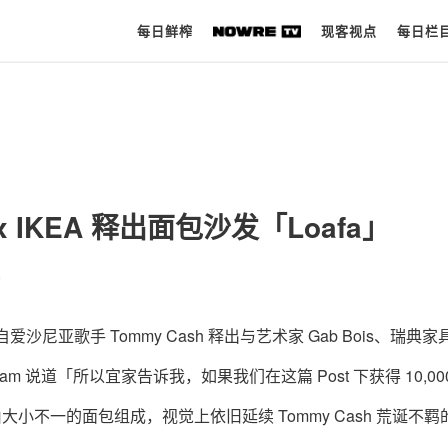
每日鲜榨
现客视点
每日栏
每日鲜榨
现客视点
is x IKEA 释出面包沙发「Loafa」
每日栏目
。
时 尚
球 鞋
作后，来自爱沙尼亚歌手 Tommy Cash 释出与艺术家 Gab Bois、瑞典
生 活
agram 说道「所以宜家告诉我，如果我们在这篇 Post 下获得 10,00
科 技
大小不一的面包组成，视觉上依旧延续 Tommy Cash 荒诞不羁