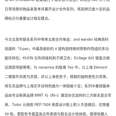
日常场景的物品来思考并展开设计合作系列，将其辨识度十足的品
牌标识与重要设计相互糅合。
关于我们
联系我们
今次五周年联名系列中带来五款合作单品：and wander 经典高科
技面料「X-pac」中最高级别的 4 层构造特殊材质制作而成的多功
能托特包；KUON 古布拼接和刺子绣卫衣；EnSage 925 银复古做
旧酒壶项链等等；与 nanamica 的联乘 Tee 中，以上海 Element
二楼窗外风景为灵感，并以上海老房子，梧桐的独特景色为背景，
将东京品牌与上海买手店特色融为一体隐喻十足；系列中重磅最单
品由专业制表品牌 MWT 与《M+》潮流杂志加持的三方联名复古军
表，Tudor 元祖款 REF.7928 表盘设计配上职人手造做旧，仅限量
30 枚，更配有专属蓝染古布表袋与联名设计收纳袋，值得收藏入