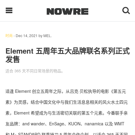
时尚
-
Dec 14, 2021
by
MEL.
每日鲜榨
Element 五周年五大品牌联名系列正式
发售
现客视点
适合 365 天不同日常场景的物品。
每日栏目
时 尚
适逢 Element 创立五周年之际，从吕克·贝松执导的电影《第五元
素》为灵感，结合中国文化中与我们生活息息相关的风火水土四元
球 鞋
素，Element 希望成为与生活密切关联的第五个元素。今番联手亲
生 活
友品牌：and wander、EnSage、KUON、nanamica 以及 WMT
科 技
和 M+ STANDARD 联乘操刀 5 周年合作企划，以适合 365 天不同