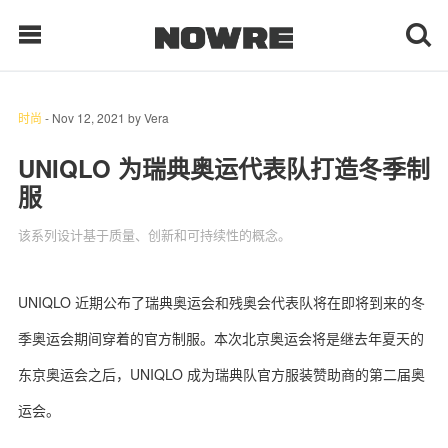
时尚
-
Nov 12, 2021
by
Vera
每日鲜榨
UNIQLO 为瑞典奥运代表队打造冬季制
服
现客视点
该系列设计基于质量、创新和可持续性的概念。
每日栏目
时 尚
UNIQLO 近期公布了瑞典奥运会和残奥会代表队将在即将到来的冬
季奥运会期间穿着的官方制服。本次北京奥运会将是继去年夏天的
球 鞋
东京奥运会之后，UNIQLO 成为瑞典队官方服装赞助商的第二届奥
生 活
运会。
科 技