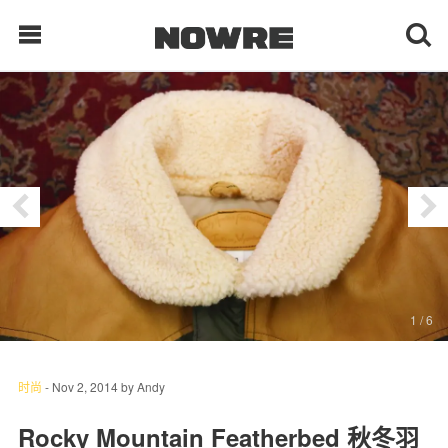
每日鲜榨
现客视点
每日栏目
时 尚
1
/ 6
球 鞋
生 活
时尚
-
Nov 2, 2014
by
Andy
科 技
Rocky Mountain Featherbed 秋冬羽