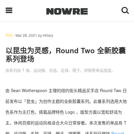
时尚
-
Mar 28, 2021
by
Hillary
每日鲜榨
以昆虫为灵感，Round Two 全新胶囊
系列登场
现客视点
该系列由 T 恤、运动服、毛毯、足球、帽子、拼图等单品组成。
每日栏目
时 尚
由 Sean Wotherspoon 主理的纽约街头精品买手店 Round Two 日
前发布以「昆虫」为创作主题的全新胶囊系列。此番系列选用大地
球 鞋
色系作为主打色，搭载品牌特色 Logo ，版型方面以宽松舒适为
生 活
主，休闲百搭的运动风格适合大众日常穿着。本次发售的单品有 T
科 技
恤、运动服、毛毯、足球、帽子、拼图等，该系列已登陆
Round