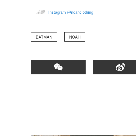
来源
Instagram @noahclothing
BATMAN
NOAH