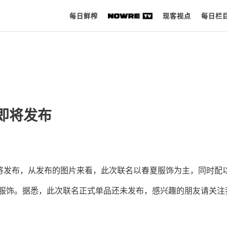
每日鲜榨
现客视点
每日栏
每日鲜榨
现客视点
系列即将发布
每日栏目
时 尚
球 鞋
系列即将发布，从发布的图片来看，此次联名以春夏服饰为主，同时配
生 活
滑板服饰。据悉，此次联名正式单品还未发布，感兴趣的朋友请关注
科 技