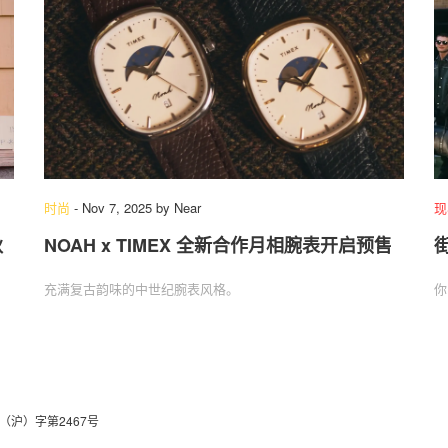
时尚
-
Nov 7, 2025
by
Near
现
秋
NOAH x TIMEX 全新合作月相腕表开启预售
充满复古韵味的中世纪腕表风格。
你
（沪）字第2467号