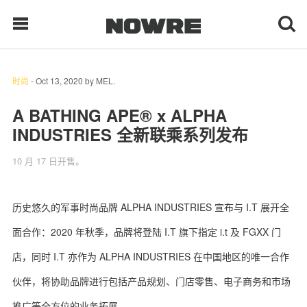
时尚
-
Oct 13, 2020
by
MEL.
每日鲜榨
A BATHING APE®️ x ALPHA
INDUSTRIES 全新联乘系列发布
现客视点
10 月 17 日开售。
每日栏目
时 尚
历史悠久的军事时尚品牌 ALPHA INDUSTRIES 宣布与 I.T 展开全
面合作：2020 年秋季，品牌将登陆 I.T 旗下指定 i.t 及 FGXX 门
球 鞋
店，同时 I.T 亦作为 ALPHA INDUSTRIES 在中国地区的唯一合作
生 活
伙伴，将协助品牌进行包括产品规划、门店零售、电子商务和市场
科 技
推广等全方位的业务拓展。