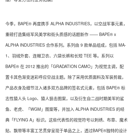
今季，BAPE® 再度携手 ALPHA INDUSTRIES，以空战军事元素，
关于我们
联系我们
重磅打造集结军风美学和街头质感的话题新作 —— BAPE® x
ALPHA INDUSTRIES 合作系列。系列由 9 款单品组成，包括 MA-
1、羽绒外套、连帽卫衣、六袋长裤和长短 TEE 等。系列以
BAPE® 在 2012 推出的「GRADATION CAMO」为视觉主调，配
置卡其色渐变迷彩呼应空战主题。除了采用优质面料及军装剪裁，
产品衣身及细节注入诸多双方品牌的签名式元素，包括 BAPE® 标
志性猿人头 Logo、猿人狙击图案，以及衍生自二战时期美军的鲨
鱼、老虎、「WGM」图案等，并加入 ALPHA INDUSTRIES 的经
典「FLYING A」标识。这些代表性的视觉符号以刺绣、布章、魔术
贴、飘带等丰富工艺贯穿呈现于单品之上，透过BAPE®独特的设计