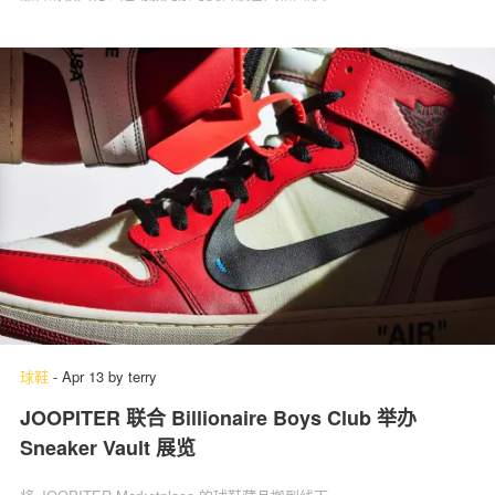
球鞋
-
Apr 13
by
terry
JOOPITER 联合 Billionaire Boys Club 举办
Sneaker Vault 展览