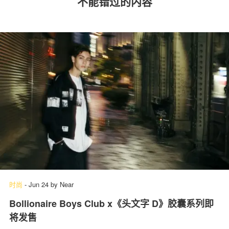
不能错过的内容
时尚
-
Jun 24
by
Near
Bollionaire Boys Club x《头文字 D》胶囊系列即
将发售