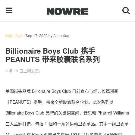
时尚
.
生活
-
Sep 17, 2020
by
Allen.Xue
每日鲜榨
Billionaire Boys Club 携手
PEANUTS 带来胶囊联名系列
现客视点
9 月 19 日上架发售。
每日栏目
时 尚
美国街头品牌 Billionaire Boys Club 日前宣布与经典长篇漫画
《PEANUTS》携手，带来全新胶囊联名企划。此次系列以
球 鞋
Billionaire Boys Club 品牌的关键词空间、音乐和 Pharrell Williams
生 活
三大主题打造，包括 T 恤和一系列运动卫衣单品。其中一组卫衣单
科 技
品，正面印有 Pharrell 的出生年份 1973 以及单曲名《HAPPY》，