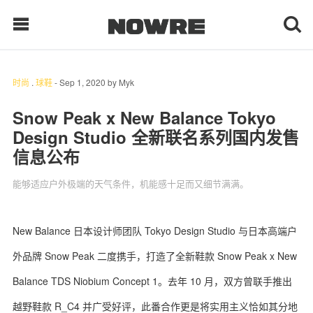
时尚
.
球鞋
-
Sep 1, 2020
by
Myk
每日鲜榨
Snow Peak x New Balance Tokyo
Design Studio 全新联名系列国内发售
现客视点
信息公布
每日栏目
能够适应户外极端的天气条件，机能感十足而又细节满满。
时 尚
New Balance 日本设计师团队 Tokyo Design Studio 与日本高端户
球 鞋
外品牌 Snow Peak 二度携手，打造了全新鞋款 Snow Peak x New
生 活
Balance TDS Niobium Concept 1。去年 10 月，双方曾联手推出
科 技
越野鞋款 R_C4 并广受好评，此番合作更是将实用主义恰如其分地