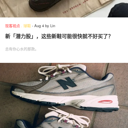
现客视点
.
球鞋
-
Aug 4
by
Lin
新「潜力股」，这些新鞋可能很快就不好买了？
总有你心水的那款。