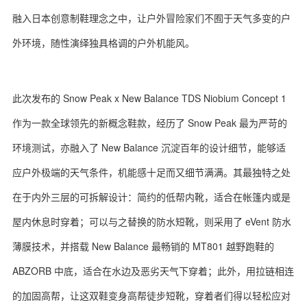
融入日本创意制鞋理念之中，让户外冒险家们不囿于天气多变的户
外环境，随性演绎独具格调的户外机能风。
关于我们
联系我们
此次发布的 Snow Peak x New Balance TDS Niobium Concept 1
作为一款全球领先的新概念鞋款，经历了 Snow Peak 最为严苛的
环境测试，亦融入了 New Balance 沉淀百年的设计细节，能够适
应户外极端的天气条件，机能感十足而又细节满满。其最独特之处
在于内外三层的可拆解设计：简约的低帮内靴，适合在帐篷内或是
屋内休息时穿着；可以与之替换的防水短靴，则采用了 eVent 防水
薄膜技术，并搭载 New Balance 最畅销的 MT801 越野跑鞋的
ABZORB 中底，适合在水边及恶劣天气下穿着；此外，用拉链相连
的加固高帮，让这双鞋变身高帮徒步短靴，穿着者们得以轻松应对