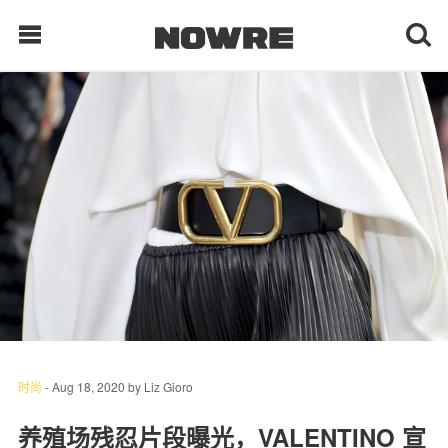
每日鲜榨
现客视点
每日栏目
时 尚
球 鞋
生 活
时尚
-
Aug 18, 2020
by
Liz Gioro
科 技
养殖场残忍片段曝光，VALENTINO 宣