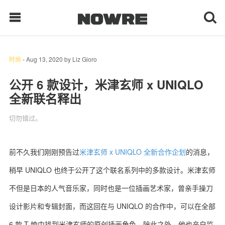
时尚
-
Aug 13, 2020
by
Liz Gioro
每日鲜榨
公开 6 款设计，米津玄师 x UNIQLO
全新联名释出
现客视点
切勿错过。
每日栏目
时 尚
前不久我们刚刚预告过
米津玄师 x UNIQLO 全新合作企划
的消息，
稍早 UNIQLO 也终于公开了这个联名系列中的多款设计。米津玄师
球 鞋
不但是日本的人气音乐家，同时也是一位插画艺术家，曾亲手操刀
生 活
设计影片和专辑封面，而这回在与 UNIQLO 的合作中，可以在全部
科 技
6 款 T 恤中找到米津玄师的原创插画角色。除此之外，他也亲自监