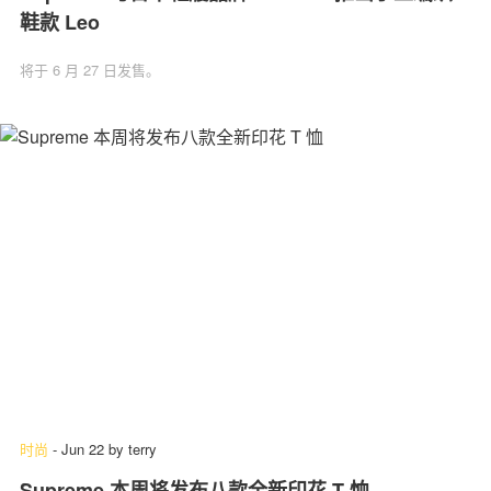
鞋款 Leo
将于 6 月 27 日发售。
时尚
-
Jun 22
by
terry
Supreme 本周将发布八款全新印花 T 恤