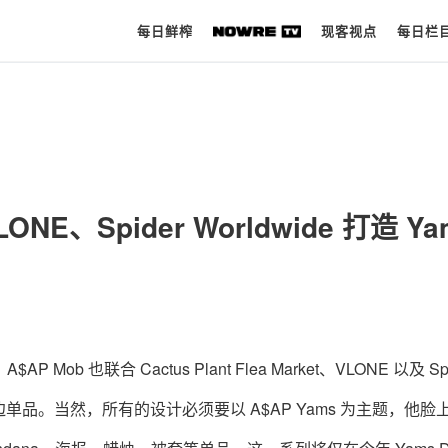
每日鲜榨
现客视点
每日栏
每日鲜榨
现客视点
ONE、Spider Worldwide 打造 Ya
每日栏目
时 尚
球 鞋
生 活
ob 也联合 Cactus Plant Flea Market、VLONE 以及 Spi
科 技
周边单品。当然，所有的设计必须要以 A$AP Yams 为主题，他脸