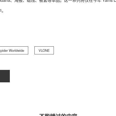
、Bandana、海报、蜡烛、被套等单品。这一系列将仅在今年 Yams D
中。
关于我们
联系我们
pider Worldwide
VLONE