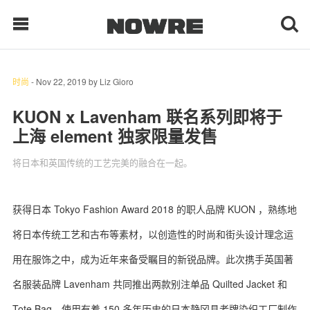
时尚
-
Nov 22, 2019
by
Liz Gioro
每日鲜榨
KUON x Lavenham 联名系列即将于
上海 element 独家限量发售
现客视点
将日本和英国传统的工艺完美的融合在一起。
每日栏目
时 尚
获得日本 Tokyo Fashion Award 2018 的职人品牌 KUON ，熟练地
将日本传统工艺和古布等素材，以创造性的时尚和街头设计理念运
球 鞋
用在服饰之中，成为近年来备受瞩目的新锐品牌。此次携手英国著
生 活
名服装品牌 Lavenham 共同推出两款别注单品 Quilted Jacket 和
科 技
Tote Bag，使用有着 150 多年历史的日本静冈县老牌染织工厂制作