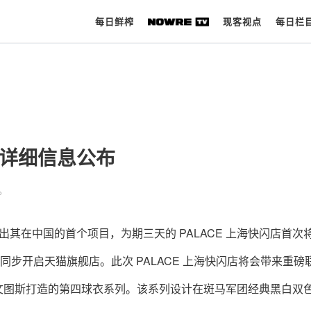
每日鲜榨
现客视点
每日栏
每日鲜榨
现客视点
 门店详细信息公布
每日栏目
品。
时 尚
球 鞋
s 即将推出其在中国的首个项目，为期三天的 PALACE 上海快闪店首次
生 活
还将同步开启天猫旗舰店。此次 PALACE 上海快闪店将会带来重磅
科 技
足球豪门尤文图斯打造的第四球衣系列。该系列设计在斑马军团经典黑白双