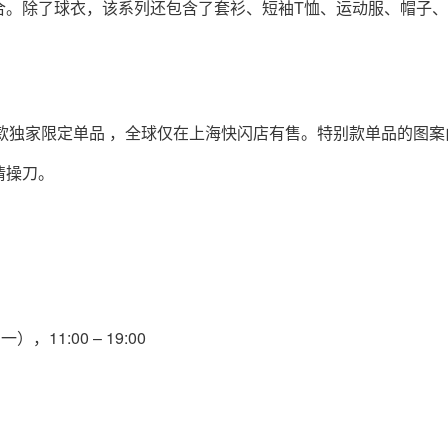
合。除了球衣，该系列还包含了套衫、短袖T恤、运动服、帽子
关于我们
联系我们
多款独家限定单品 ，全球仅在上海快闪店有售。特别款单品的图案
倾情操刀。
，11:00 – 19:00