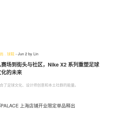
尚
.
球鞋
-
Jun 2
by
Lin
从赛场到街头与社区，Nike X2 系列重塑足球
文化的未来
合了足球文化、设计师创意和本土社群的能量。