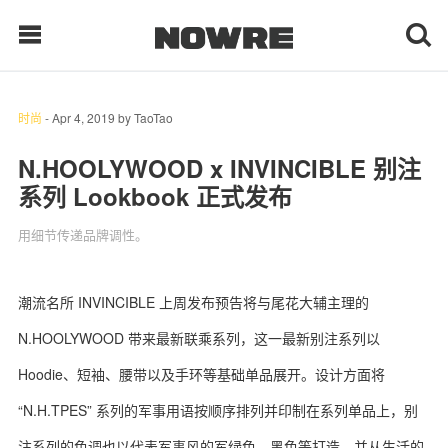
时尚
-
Apr 4, 2019
by
TaoTao
每日鲜榨
N.HOOLYWOOD x INVINCIBLE 别注
系列 Lookbook 正式发布
现客视点
用细节传递品牌调性。
每日栏目
时 尚
潮流名所 INVINCIBLE 上周发布预告将与尾花大辅主理的
N.HOOLYWOOD 带来最新联乘系列，这一最新别注系列以
球 鞋
Hoodie、短袖、腰带以及手环等基础单品展开。设计方面将
生 活
“N.H.TPES” 系列的军事用语按顺序排列并印制在系列单品上，别
科 技
注系列的色调也以代表军事风的军绿色、黑色等打造，并从生活的