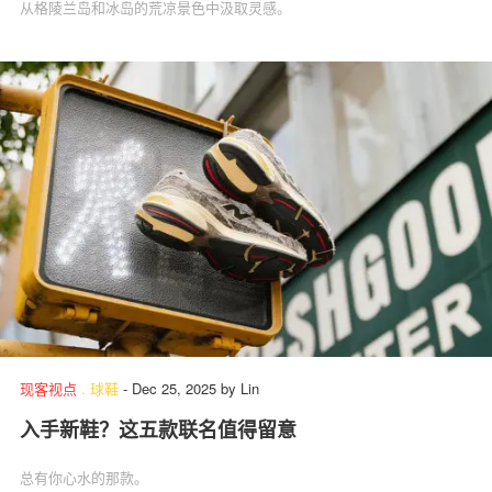
从格陵兰岛和冰岛的荒凉景色中汲取灵感。
现客视点
.
球鞋
-
Dec 25, 2025
by
Lin
入手新鞋？这五款联名值得留意
总有你心水的那款。